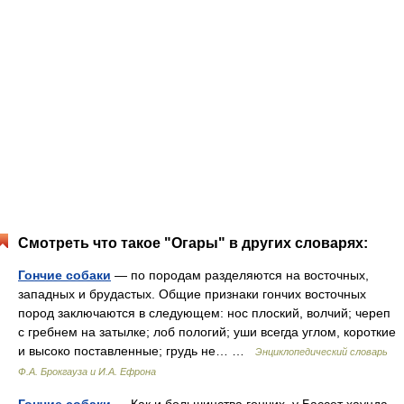
Смотреть что такое "Огары" в других словарях:
Гончие собаки
— по породам разделяются на восточных,
западных и брудастых. Общие признаки гончих восточных
пород заключаются в следующем: нос плоский, волчий; череп
с гребнем на затылке; лоб пологий; уши всегда углом, короткие
и высоко поставленные; грудь не… …
Энциклопедический словарь
Ф.А. Брокгауза и И.А. Ефрона