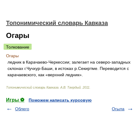
Топонимический словарь Кавказа
Огары
Толкование
Огары
ледник в Карачаево-Черкессии; залегает на северо-западных
склонах г.Чучхур-Баши, в истоках р.Секиртме. Переводится с
карачаевского, как «верхний ледник».
Топонимический словарь Кавказа
.
А.В. Твердый
.
2011
.
Игры ⚽
Поможем написать курсовую
Облего
Огыла