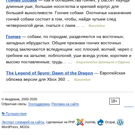
Гончие собаки
— Как и большинства гончих, у Бассет хаунда
длинные уши, большая носоглотка и крепкий корпус для
большей выносливости. Гончие собаки Охотничье назначение
гончей собаки состоит в том, чтобы, найдя чутьем след
четвероногой дичи, гнаться с лаем… …
Википедия
Гончие
— собаки, по породам, разделяются на восточных,
западных ибрудастых. Общие признаки гончих восточных
пород заключаются вследующем: нос плоский, волчий; череп с
гребнем на затылке; лобпологий; уши всегда углом, короткие и
высоко поставленные; грудь… …
Энциклопедия Брокгауза и Ефрона
The Legend of Spyro: Dawn of the Dragon
— Европейская
обложка версии для Xbox 360 …
Википедия
© Академик, 2000-2026
18+
Обратная связь:
Техподдержка
,
Реклама на сайте
👣 Путешествия
Экспорт словарей на сайты
, сделанные на PHP,
Joomla,
Drupal,
WordPress, MODx.